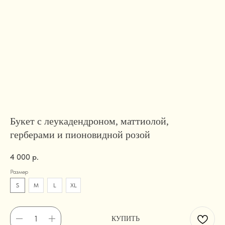
Букет с леукадендроном, маттиолой,
герберами и пионовидной розой
4 000
р.
Размер
S
M
L
XL
КУПИТЬ