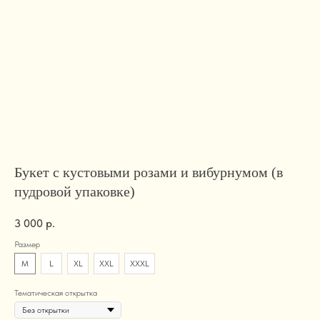
Букет с кустовыми розами и вибурнумом (в
пудровой упаковке)
3 000
р.
Размер
M
L
XL
XXL
XXXL
Тематическая открытка