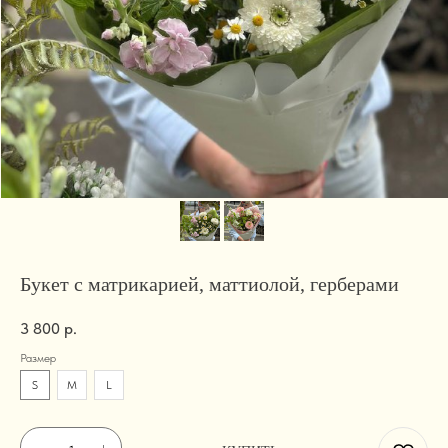
Букет с матрикарией, маттиолой, герберами
3 800
р.
Размер
S
M
L