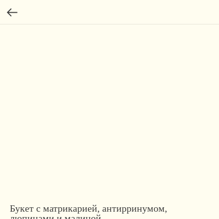
Букет с матрикарией, антирринумом,
люпинами и малиной