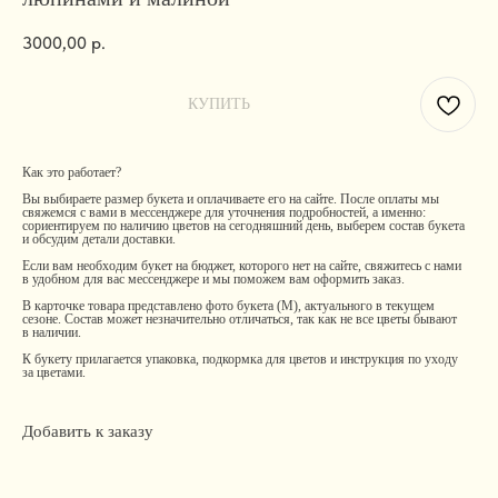
3000,00
р.
КУПИТЬ
Как это работает?
Вы выбираете размер букета и оплачиваете его на сайте. После оплаты мы
свяжемся с вами в мессенджере для уточнения подробностей, а именно:
сориентируем по наличию цветов на сегодняшний день, выберем состав букета
и обсудим детали доставки.
Если вам необходим букет на бюджет, которого нет на сайте, свяжитесь с нами
в удобном для вас мессенджере и мы поможем вам оформить заказ.
В карточке товара представлено фото букета (М), актуального в текущем
сезоне. Состав может незначительно отличаться, так как не все цветы бывают
в наличии.
К букету прилагается упаковка, подкормка для цветов и инструкция по уходу
за цветами.
Добавить к заказу