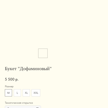
Букет "Дофаминовый"
5 500
р.
Размер
M
L
XL
XXL
Тематическая открытка