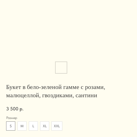
Букет в бело-зеленой гамме с розами,
малюцеллой, гвоздиками, сантини
3 500
р.
Размер
S
M
L
XL
XXL