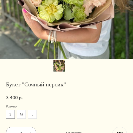
Букет "Сочный персик"
3 400
р.
Размер
S
M
L